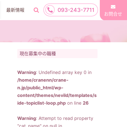
093-243-7711
最新情報
お問合せ
現在募集中の職種
Warning
: Undefined array key 0 in
/home/cranenn/crane-
n.jp/public_html/wp-
content/themes/nevild/templates/s
ide-topiclist-loop.php
on line
26
Warning
: Attempt to read property
"cat_name" on null in