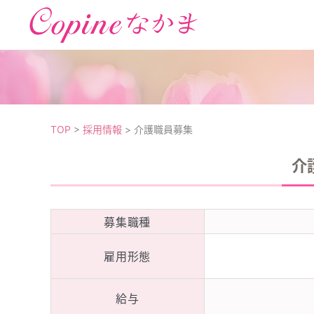
コ
ン
テ
ン
ツ
TOP
>
採用情報
>
介護職員募集
へ
ス
介
キ
ッ
プ
募集職種
雇用形態
給与