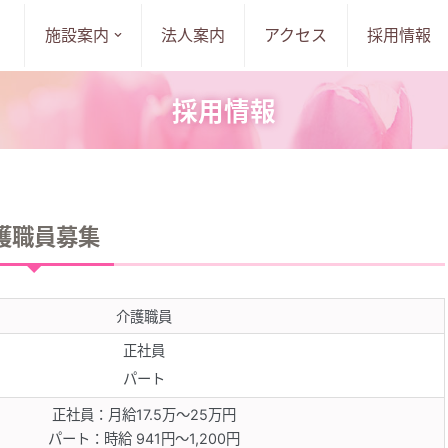
施設案内
法人案内
アクセス
採用情報
採用情報
護職員募集
介護職員
正社員
パート
正社員：月給17.5万～25万円
パート：時給 941円～1,200円