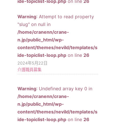
ide-topiclist-loop.php
on line
26
Warning
: Attempt to read property
"slug" on null in
/home/cranenn/crane-
n.jp/public_html/wp-
content/themes/nevild/templates/s
ide-topiclist-loop.php
on line
26
2024年5月22日
介護職員募集
Warning
: Undefined array key 0 in
/home/cranenn/crane-
n.jp/public_html/wp-
content/themes/nevild/templates/s
ide-topiclist-loop.php
on line
26