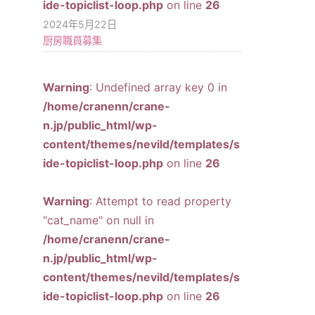
ide-topiclist-loop.php
on line
26
2024年5月22日
厨房職員募集
Warning
: Undefined array key 0 in
/home/cranenn/crane-
n.jp/public_html/wp-
content/themes/nevild/templates/s
ide-topiclist-loop.php
on line
26
Warning
: Attempt to read property
"cat_name" on null in
/home/cranenn/crane-
n.jp/public_html/wp-
content/themes/nevild/templates/s
ide-topiclist-loop.php
on line
26