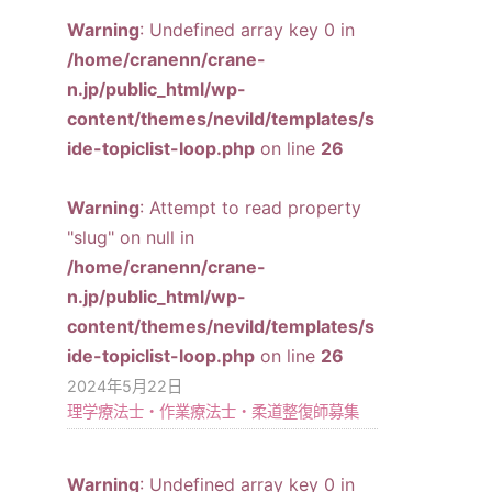
Warning
: Undefined array key 0 in
/home/cranenn/crane-
n.jp/public_html/wp-
content/themes/nevild/templates/s
ide-topiclist-loop.php
on line
26
Warning
: Attempt to read property
"slug" on null in
/home/cranenn/crane-
n.jp/public_html/wp-
content/themes/nevild/templates/s
ide-topiclist-loop.php
on line
26
2024年5月22日
理学療法士・作業療法士・柔道整復師募集
Warning
: Undefined array key 0 in