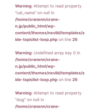
Warning
: Attempt to read property
"cat_name" on null in
/home/cranenn/crane-
n.jp/public_html/wp-
content/themes/nevild/templates/s
ide-topiclist-loop.php
on line
26
Warning
: Undefined array key 0 in
/home/cranenn/crane-
n.jp/public_html/wp-
content/themes/nevild/templates/s
ide-topiclist-loop.php
on line
26
Warning
: Attempt to read property
"slug" on null in
/home/cranenn/crane-